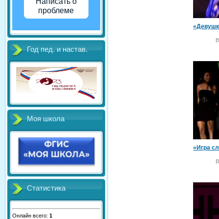
Написать о
проблеме
В
Год пед. и настав.
Моя школа
В
Статистика
Онлайн всего:
1