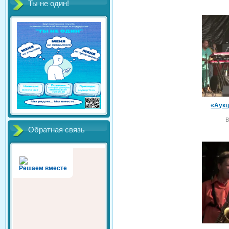
Ты не один!
«Аукц
В
Обратная связь
Решаем вместе