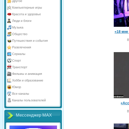
Другое
Компьютерные игры
Красота и здоровье
Люди и блоги
Музыка
«18 мне
Общество
В
Путешествия и события
Развлечения
Сериалы
Спорт
Транспорт
Фильмы и анимация
Хобби и образование
Юмор
Все каналы
Каналы пользователей
«Асс
В
Мессенджер МАХ