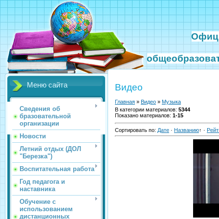
Офиц
общеобразова
Меню сайта
Видео
Главная
»
Видео
»
Музыка
Сведения об
В категории материалов
:
5344
бразовательной
Показано материалов
:
1-15
организации
Сортировать по
:
Дате
·
Названию
↑
·
Рейт
Новости
Летний отдых (ДОЛ
"Березка")
Воспитательная работа
Год педагога и
наставника
Обучение с
использованием
дистанционных