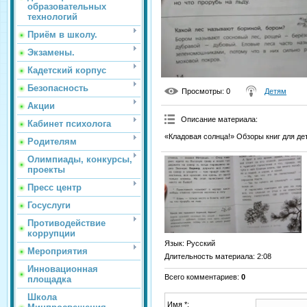
образовательных
технологий
Приём в школу.
Экзамены.
Кадетский корпус
Безопасность
Просмотры
: 0
Детям
Акции
Описание материала
:
Кабинет психолога
«Кладовая солнца!» Обзоры книг для де
Родителям
Олимпиады, конкурсы,
проекты
Пресс центр
Госуслуги
Противодействие
коррупции
Язык
: Русский
Мероприятия
Длительность материала
: 2:08
Инновационная
Всего комментариев
:
0
площадка
Школа
Имя *: