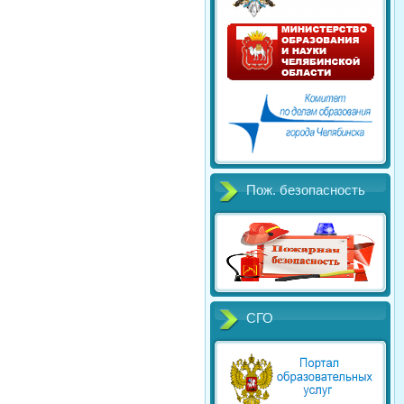
Пож. безопасность
СГО