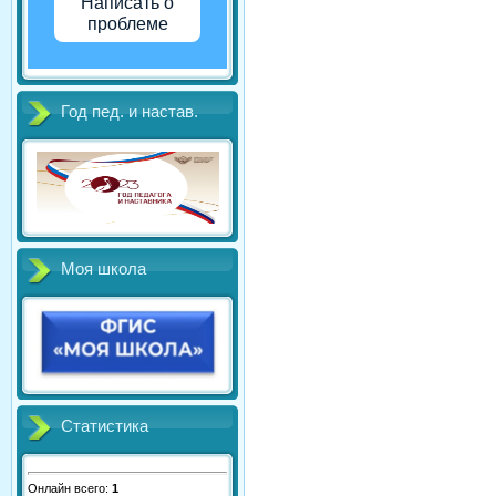
Написать о
проблеме
Год пед. и настав.
Моя школа
Статистика
Онлайн всего:
1