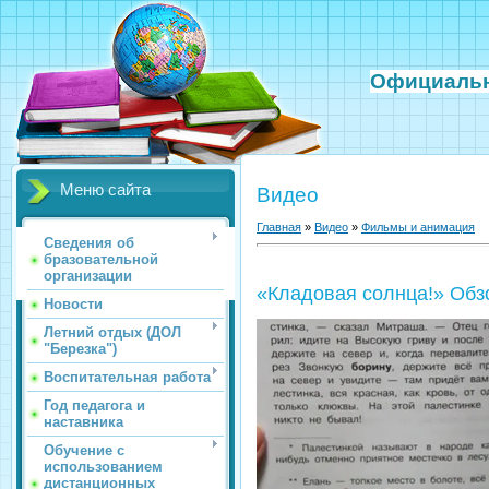
Официаль
Меню сайта
Видео
Главная
»
Видео
»
Фильмы и анимация
Сведения об
бразовательной
организации
«Кладовая солнца!» Обз
Новости
Летний отдых (ДОЛ
"Березка")
Воспитательная работа
Год педагога и
наставника
Обучение с
использованием
дистанционных