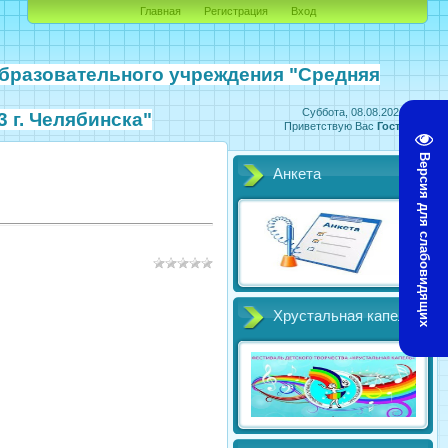
Главная
Регистрация
Вход
бразовательного учреждения
"Средняя
Суббота, 08.08.2026, 10:17
 г. Челябинска"
Приветствую Вас
Гость
|
RSS
Версия для слабовидящих
Анкета
Хрустальная капель