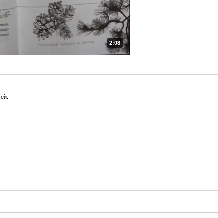
2:08
тей.