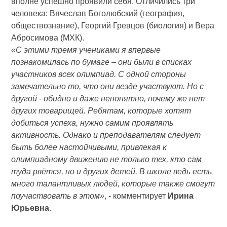
вполне успешно проявили себя. Отличились три
человека: Вячеслав Боголюбский (география,
обществознание), Георгий Гревцов (биология) и Вера
Абросимова (МХК).
«С этими тремя учениками я впервые
познакомилась по бумаге – они были в списках
участников всех олимпиад. С одной стороны
замечательно то, что они везде участвуют. Но с
другой - обидно и даже непонятно, почему же нет
других товарищей. Ребятам, которые хотят
добиться успеха, нужно самим проявлять
активность. Однако и преподавателям следует
быть более настойчивыми, привлекая к
олимпиадному движению не только тех, кто сам
туда рвётся, но и других детей. В школе ведь есть
много талантливых людей, которые также смогут
поучаствовать в этом»
, - комментирует
Ирина
Юрьевна
.