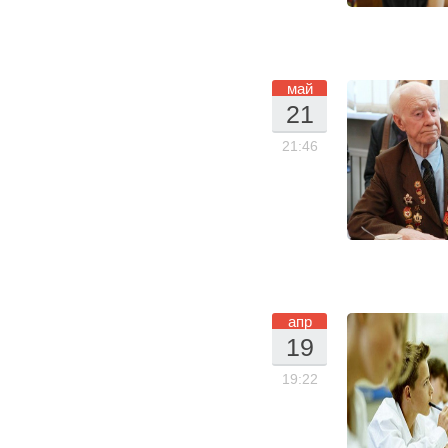
15
май
21
.0
21:46
5.
20
15
апр
19
.0
19:22
4.