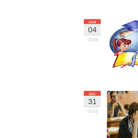
16
ноя
04
.1
10:54
1.
20
15
окс
31
.1
19:53
0.
20