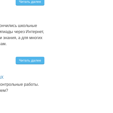
Читать далее
акончились школьные
мпиады через Интернет,
 знания, а для многих
пам.
Читать далее
ах
контрольные работы.
ием?