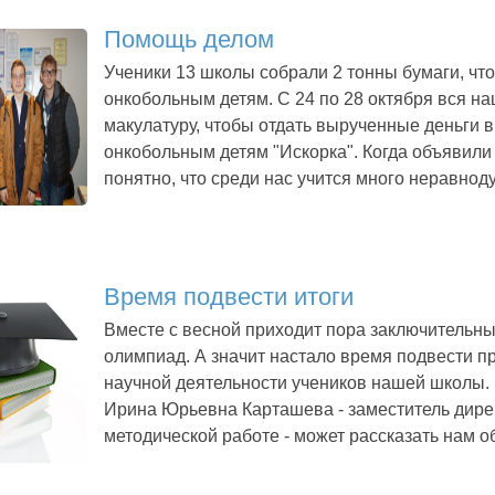
Помощь делом
Ученики 13 школы собрали 2 тонны бумаги, чт
онкобольным детям. С 24 по 28 октября вся н
макулатуру, чтобы отдать вырученные деньги 
онкобольным детям "Искорка". Когда объявили 
понятно, что среди нас учится много неравнод
Время подвести итоги
Вместе с весной приходит пора заключительн
олимпиад. А значит настало время подвести п
научной деятельности учеников нашей школы. Н
Ирина Юрьевна Карташева - заместитель дирек
методической работе - может рассказать нам об 