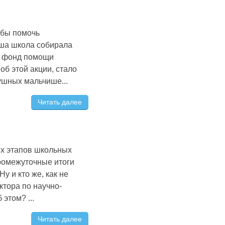
обы помочь
аша школа собирала
в фонд помощи
об этой акции, стало
ушных мальчише...
Читать далее
ых этапов школьных
ромежуточные итоги
у и кто же, как не
тора по научно-
этом? ...
Читать далее