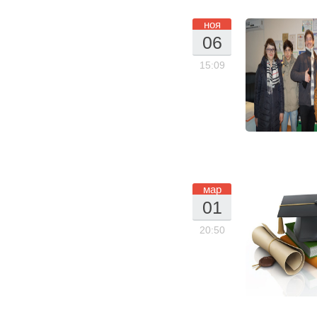
ноя
06
.1
15:09
1.
20
16
мар
01
.0
20:50
3.
20
16