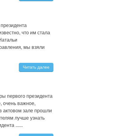
 президента
звестно, что им стала
 Натальи
равления, мы взяли
Читать далее
оры первого президента
, очень важное,
в актовом зале прошли
телям лучше узнать
нта ......