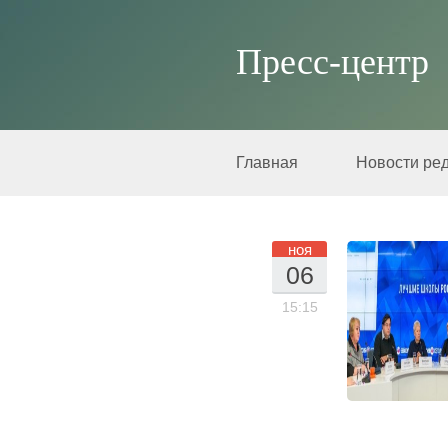
Пресс-центр
Главная
Новости ре
Лето - 2015
ноя
06
.1
15:15
1.
20
16