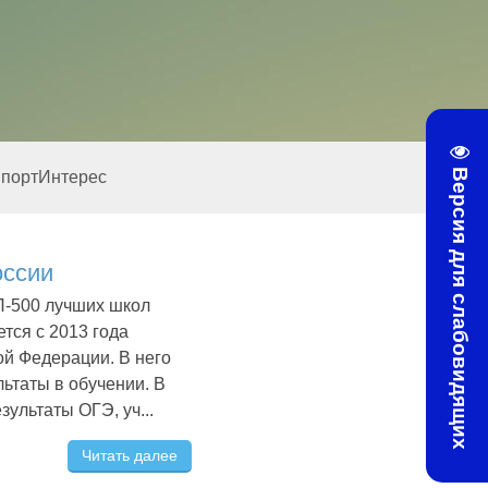
Версия для слабовидящих
портИнтерес
оссии
П-500 лучших школ
тся с 2013 года
ой Федерации. В него
ьтаты в обучении. В
зультаты ОГЭ, уч...
Читать далее