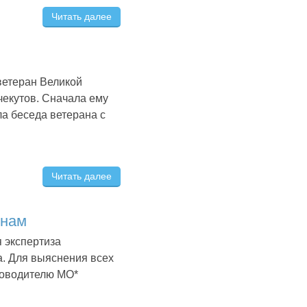
Читать далее
ветеран Великой
екутов. Сначала ему
ла беседа ветерана с
Читать далее
енам
 экспертиза
а. Для выяснения всех
ководителю МО*