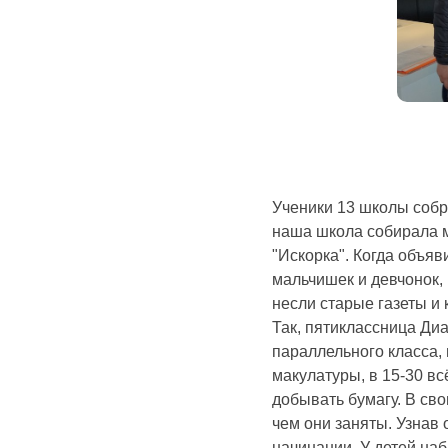
Ученики 13 школы собр
наша школа собирала м
"Искорка". Когда объяв
мальчишек и девчонок,
несли старые газеты и 
Так, пятиклассница Ди
параллельного класса,
макулатуры, в 15-30 в
добывать бумагу. В св
чем они заняты. Узнав 
начинании. У детей наб