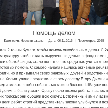
Помощь делом
Категория
:
Новости школы
|
Дата:
06.11.2016
|
Просмотров
:
2958
али 2 тонны бумаги, чтобы помочь онкобольным детям. С 24
акулатуру, чтобы отдать вырученные деньги в фонд помо
или об этой акции, стало понятно, что среди нас учится мн
 готовых помочь. С самого начала нашлись активные ребята
книги, но и призывали своих знакомых, друзей и родственни
ана Хисматулина предложила своему соседу Егору Дымшако
 идти вместе, чтобы собрать как можно больше. Шёл уже п
сё должны были увезти. Сразу после школы ребята, наспех 
оих поисках они обошли всю округу. Встреченный ими участ
о цели ребят, строгий представитель закона улыбнулся и п
ралось несколько пакетов, которые по дороге то и дело рва