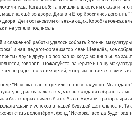
ложили туда. Когда ребята пришли в школу, им сказали, что
, машина ещё во дворе. Диана и Егор бросились догонять "Г
 двора. Дети остановили отъезжающих. Коробка кое-как вл
к и не успели подписать...
й и слаженной работы удалось собрать 2 тонны макулатуры.
орка" и наш педагог-организатор Иван Шевелёв, всё собр
 впритык друг к другу, но всё равно, когда машина была заб
 поднесли, говорят: "Пожалуйста, заберите и нашу макулатуру
скренне радостно за тех детей, которым пытается помочь в
онде "Искорка" нас встретили тепло и радушно. Мы отдали 
улатуры, рассказали о том, что не ожидали собрать так мно
чь и без которых ничего бы не было. Администратор выраз
елала удачи и успехов в нашей будущей деятельности. Такж
 захочет стать волонтёром, фонд "Искорка" всегда будет рад 