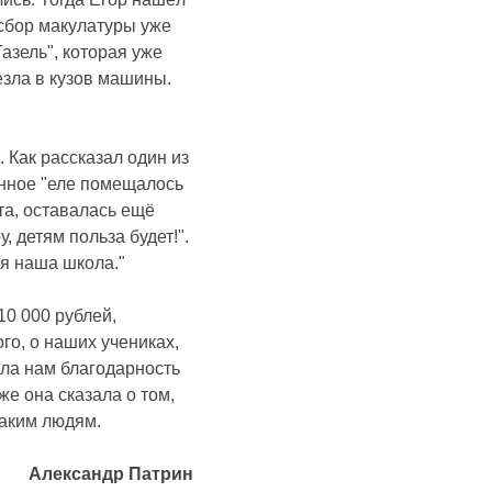
 сбор макулатуры уже
азель", которая уже
езла в кузов машины.
 Как рассказал один из
анное "еле помещалось
ита, оставалась ещё
, детям польза будет!".
ся наша школа."
10 000 рублей,
го, о наших учениках,
ила нам благодарность
е она сказала о том,
таким людям.
Александр Патрин