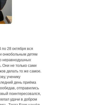
 по 28 октября вся
щи онкобольным детям
ого неравнодушных
. Они не только сами
ков делать то же самое.
ву, ученику
оследний день приёма
пообедав, отправились
ковый поинтересовался,
ожелал удачи в добром
лись. Тогда Егор нашёл