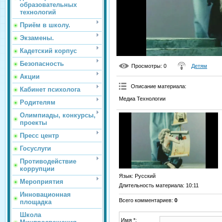
образовательных
технологий
Приём в школу.
Экзамены.
Кадетский корпус
Безопасность
Просмотры
: 0
Детям
Акции
Описание материала
:
Кабинет психолога
Медиа Технологии
Родителям
Олимпиады, конкурсы,
проекты
Пресс центр
Госуслуги
Противодействие
коррупции
Язык
: Русский
Мероприятия
Длительность материала
: 10:11
Инновационная
Всего комментариев
:
0
площадка
Школа
Имя *: