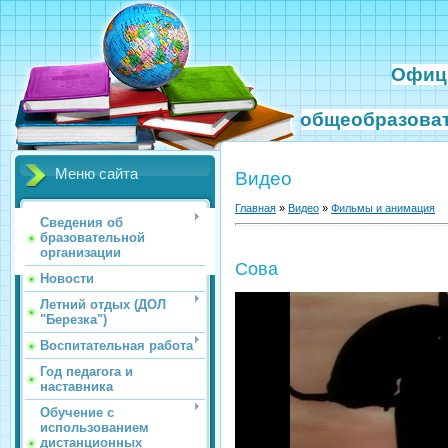
Офиц
общеобразова
Меню сайта
Видео
Главная
»
Видео
»
Фильмы и анимация
Сведения об
бразовательной
организации
Сова
Новости
Летний отдых (ДОЛ
"Березка")
Воспитательная работа
Год педагога и
наставника
Обучение с
использованием
дистанционных