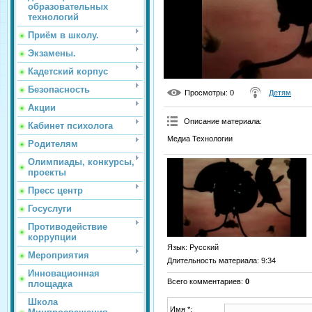
образовательных
технологий
Приём в школу.
Экзамены.
Кадетский корпус
Безопасность
Просмотры
: 0
Детям
Акции
Описание материала
:
Кабинет психолога
Медиа Технологии
Родителям
Олимпиады, конкурсы,
проекты
Пресс центр
Госуслуги
Противодействие
коррупции
Язык
: Русский
Мероприятия
Длительность материала
: 9:34
Инновационная
Всего комментариев
:
0
площадка
Школа
Имя *: