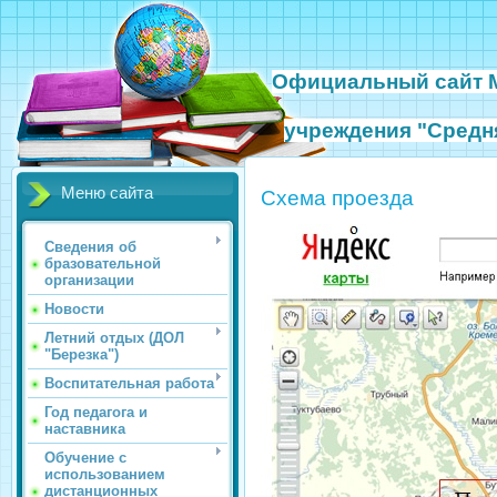
Официальный сайт
учреждения
"Средн
Меню сайта
Схема проезда
Сведения об
бразовательной
организации
Новости
Летний отдых (ДОЛ
"Березка")
Воспитательная работа
Год педагога и
наставника
Обучение с
использованием
дистанционных