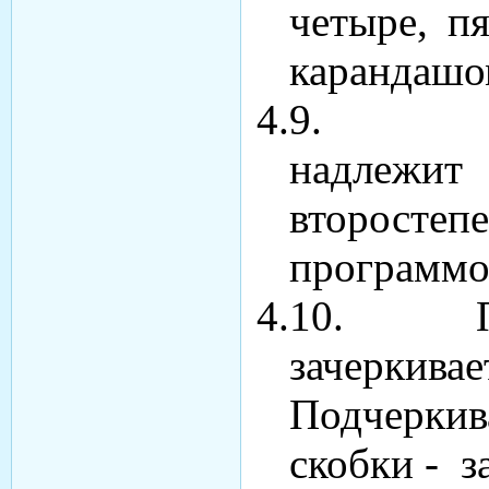
четыре, п
карандашо
4.9.
надлежит 
второст
программо
4.10.
зачеркива
Подчеркив
скобки - з