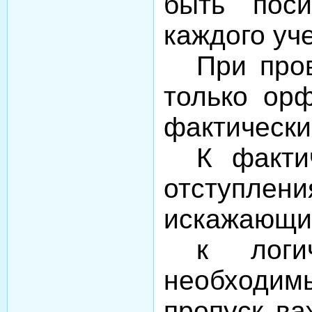
быть пос
каждого уч
При про
только ор
фактически
К факти
отступлени
искажающи
к логи
необходимы
пропуск ва