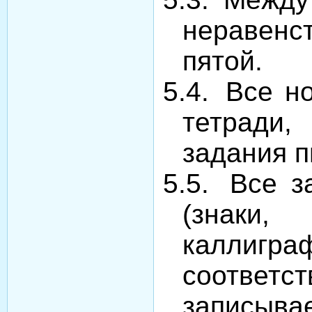
неравенст
пятой.
5.4.
Все н
тетради,
задания п
5.5.
Все з
(знаки,
каллигр
соответ
записыва