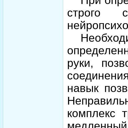
При опр
строго с
нейропсихо
Необходи
определен
руки, поз
соединени
навык позв
Неправиль
комплекс т
медленный