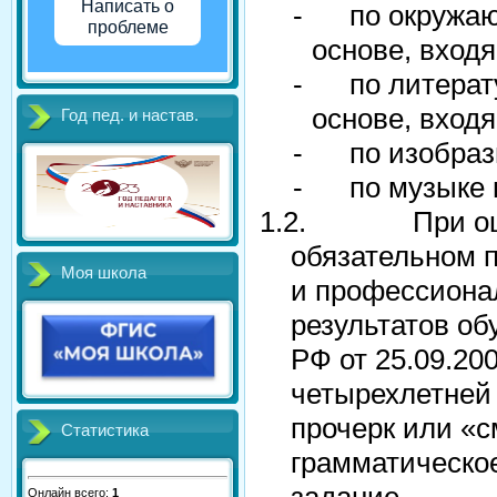
Написать о
-
по окружа
проблеме
основе, вход
-
по литерат
основе, вход
Год пед. и настав.
-
по изобраз
-
по музыке
1.2.
При о
обязательном 
Моя школа
и профессионал
результатов об
РФ от 25.09.20
четырехлетней 
прочерк или «с
Статистика
грамматическое
Онлайн всего:
1