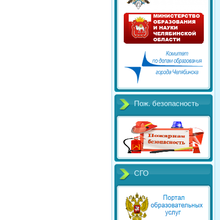
Пож. безопасность
СГО