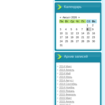
Календарь
«
Август 2026
»
Пн
Вт
Ср
Чт
Пт
Сб
Вс
1
2
3
4
5
6
7
8
9
10
11
12
13
14
15
16
17
18
19
20
21
22
23
24
25
26
27
28
29
30
31
Архив записей
2014 Март
2014 Апрель
2014 Май
2014 Июнь
2014 Август
2014 Сентябрь
2014 Ноябрь
2015 Январь
2015 Февраль
2015 Март
2015 Апрель