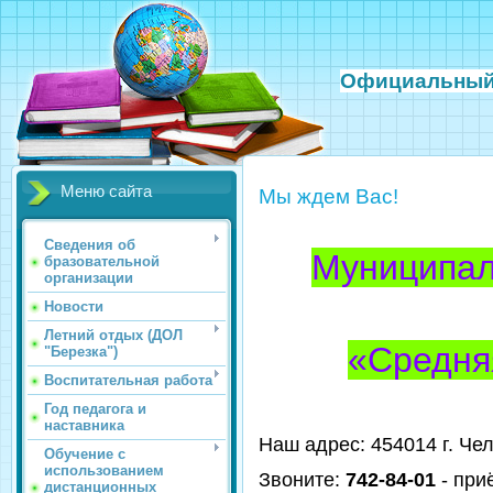
Официальный
Меню сайта
Мы ждем Вас!
Сведения об
Муниципал
бразовательной
организации
Новости
Летний отдых (ДОЛ
«Средня
"Березка")
Воспитательная работа
Год педагога и
наставника
Наш адрес: 454014 г. Чел
Обучение с
использованием
Звоните:
742-84-01
- при
дистанционных