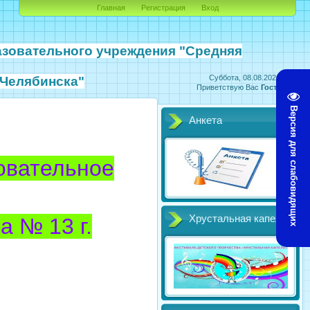
Главная
Регистрация
Вход
азовательного учреждения
"Средняя
Суббота, 08.08.2026, 17:50
 Челябинска"
Приветствую Вас
Гость
|
RSS
Версия для слабовидящих
Анкета
овательное
Хрустальная капель
 № 13 г.