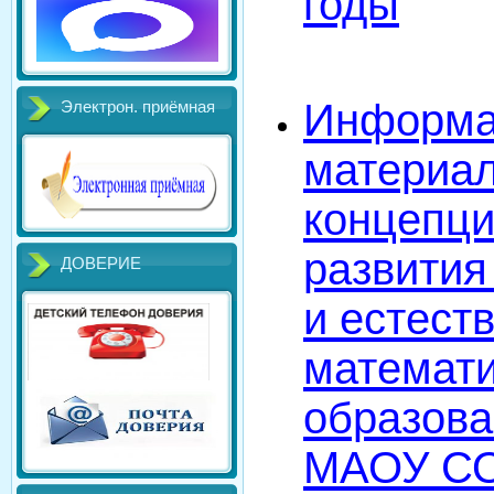
годы
Информа
Электрон. приёмная
материал
концепц
развития
ДОВЕРИЕ
и естест
математи
образов
МАОУ СО