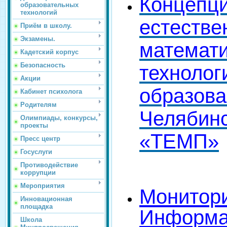
Концепци
образовательных
технологий
естестве
Приём в школу.
Экзамены.
математи
Кадетский корпус
Безопасность
технолог
Акции
образова
Кабинет психолога
Родителям
Челябинс
Олимпиады, конкурсы,
проекты
«ТЕМП»
Пресс центр
Госуслуги
Противодействие
коррупции
Мероприятия
Монитори
Инновационная
площадка
Информа
Школа