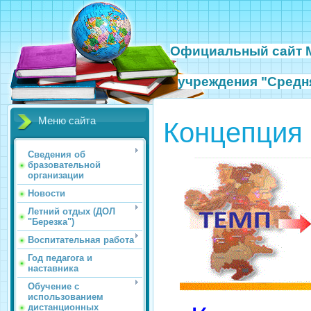
Официальный сайт
учреждения
"Средн
Меню сайта
Концепция
Сведения об
бразовательной
организации
Новости
Летний отдых (ДОЛ
"Березка")
Воспитательная работа
Год педагога и
наставника
Обучение с
использованием
дистанционных