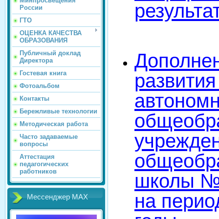
Минпросвещения
результа
России
ГТО
ОЦЕНКА КАЧЕСТВА
ОБРАЗОВАНИЯ
Публичный доклад
Дополнен
Директора
Гостевая книга
развития
Фотоальбом
автономн
Контакты
Бережливые технологии
общеобр
Методическая работа
учрежде
Часто задаваемые
вопросы
общеобр
Аттестация
педагогических
работников
школы № 
на перио
Мессенджер МАХ