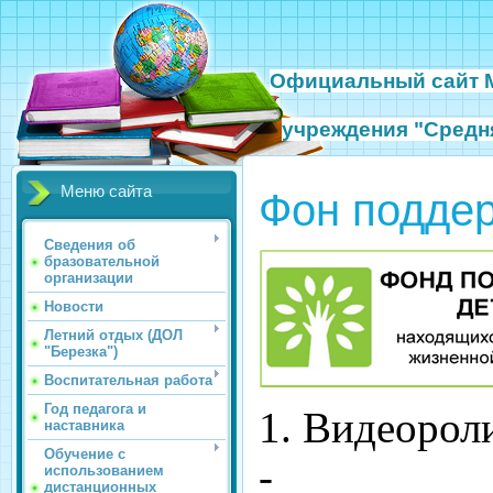
Официальный сайт
учреждения
"Средн
Меню сайта
Фон поддер
Сведения об
бразовательной
организации
Новости
Летний отдых (ДОЛ
"Березка")
Воспитательная работа
Год педагога и
1. Видеороли
наставника
Обучение с
-
использованием
дистанционных