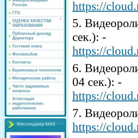
Минпросвещения
https://clou
России
ГТО
5. Видеороли
ОЦЕНКА КАЧЕСТВА
ОБРАЗОВАНИЯ
сек.): -
Публичный доклад
Директора
Гостевая книга
https://clou
Фотоальбом
Контакты
6. Видеороли
Бережливые технологии
04 сек.): -
Методическая работа
Часто задаваемые
вопросы
https://clou
Аттестация
педагогических
работников
7. Видеороли
https://clou
Мессенджер МАХ