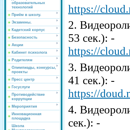
образовательных
https://clo
технологий
Приём в школу.
2. Видеорол
Экзамены.
Кадетский корпус
53 сек.): -
Безопасность
Акции
https://clo
Кабинет психолога
Родителям
3. Видеорол
Олимпиады, конкурсы,
проекты
41 сек.): -
Пресс центр
Госуслуги
https://doud
Противодействие
коррупции
4. Видеороли
Мероприятия
Инновационная
площадка
сек.): -
Школа