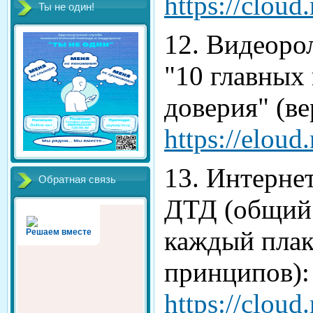
https://clou
Ты не один!
12. Видеоро
"10 главных
доверия" (вер
https://elou
13. Интерне
Обратная связь
ДТД (общий 
каждый плак
Решаем вместе
принципов):
https://clou